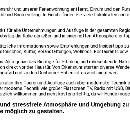
nsruhr und unserer Ferienwohnung entfernt. Einruhr und den Rur
 und Bach entlang. In Einruhr finden Sie viele Lokalitäten und 
nkt für alle Unternehmungen und Ausflüge in der gesamten Regio
ubstag die Ruhe genießen und in einer netten Atmosphäre ents
sätzliche Informationen sowie Empfehlungen und Insidertipps zu
orisches, Kultur, Veranstaltungen, Wellness, Restaurants usw.
us. Also genau das Richtige für Erholung und ruhesuchende Natur
h direkt vor der Haustür. Von Erkensruhr starten diverse Wand
gsfad und zu den Dreiborner Höhen ist es auch nicht weit.
n also Ihre Touren und Ausflüge auch über modernste Technik p
ber moderne Technik wie großer Flatscreen TV, Radio mit USB, B
erzlich willkommen und nicht kostenpflichtig, da wir Hunde möge
n- und stressfreie Atmosphäre und Umgebung zu
e möglich zu gestalten.