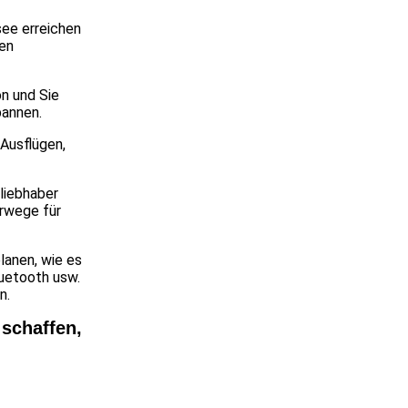
see erreichen
den
n und Sie
pannen.
 Ausflügen,
liebhaber
erwege für
lanen, wie es
luetooth usw.
n.
 schaffen,