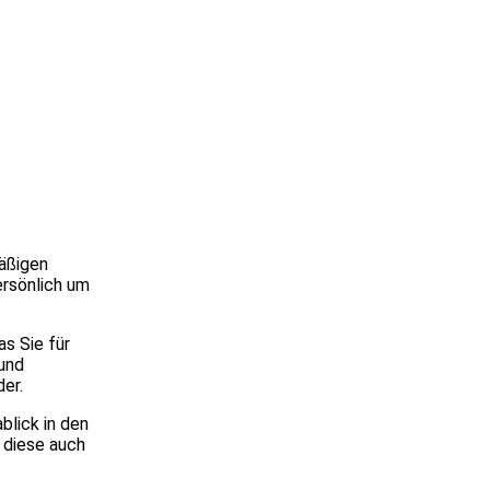
mäßigen
ersönlich um
s Sie für
 und
er.
blick in den
 diese auch